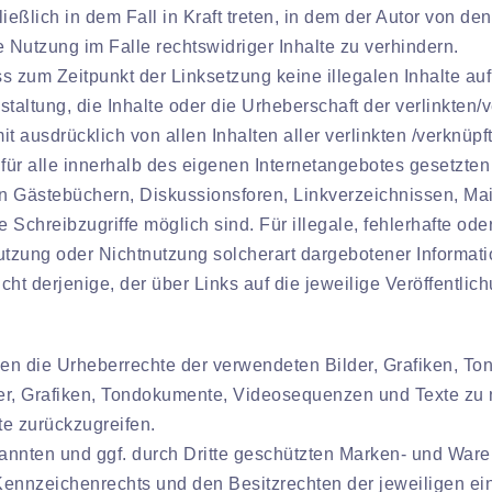
eßlich in dem Fall in Kraft treten, in dem der Autor von de
 Nutzung im Falle rechtswidriger Inhalte zu verhindern.
ass zum Zeitpunkt der Linksetzung keine illegalen Inhalte a
taltung, die Inhalte oder die Urheberschaft der verlinkten/v
mit ausdrücklich von allen Inhalten aller verlinkten /verknüp
 für alle innerhalb des eigenen Internetangebotes gesetzte
n Gästebüchern, Diskussionsforen, Linkverzeichnissen, Mai
 Schreibzugriffe möglich sind. Für illegale, fehlerhafte ode
tzung oder Nichtnutzung solcherart dargebotener Information
ht derjenige, der über Links auf die jeweilige Veröffentlich
tionen die Urheberrechte der verwendeten Bilder, Grafiken,
der, Grafiken, Tondokumente, Videosequenzen und Texte zu n
e zurückzugreifen.
nannten und ggf. durch Dritte geschützten Marken- und War
ennzeichenrechts und den Besitzrechten der jeweiligen ei